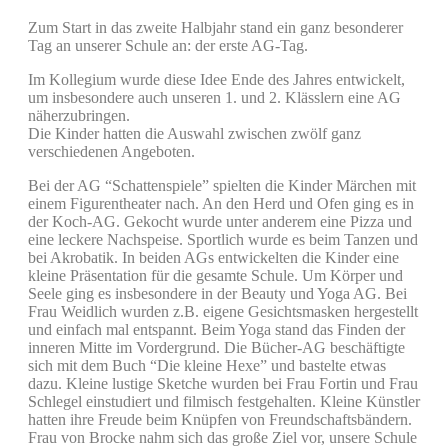
Zum Start in das zweite Halbjahr stand ein ganz besonderer
Tag an unserer Schule an: der erste AG-Tag.
Im Kollegium wurde diese Idee Ende des Jahres entwickelt,
um insbesondere auch unseren 1. und 2. Klässlern eine AG
näherzubringen.
Die Kinder hatten die Auswahl zwischen zwölf ganz
verschiedenen Angeboten.
Bei der AG “Schattenspiele” spielten die Kinder Märchen mit
einem Figurentheater nach. An den Herd und Ofen ging es in
der Koch-AG. Gekocht wurde unter anderem eine Pizza und
eine leckere Nachspeise. Sportlich wurde es beim Tanzen und
bei Akrobatik. In beiden AGs entwickelten die Kinder eine
kleine Präsentation für die gesamte Schule. Um Körper und
Seele ging es insbesondere in der Beauty und Yoga AG. Bei
Frau Weidlich wurden z.B. eigene Gesichtsmasken hergestellt
und einfach mal entspannt. Beim Yoga stand das Finden der
inneren Mitte im Vordergrund. Die Bücher-AG beschäftigte
sich mit dem Buch “Die kleine Hexe” und bastelte etwas
dazu. Kleine lustige Sketche wurden bei Frau Fortin und Frau
Schlegel einstudiert und filmisch festgehalten. Kleine Künstler
hatten ihre Freude beim Knüpfen von Freundschaftsbändern.
Frau von Brocke nahm sich das große Ziel vor, unsere Schule