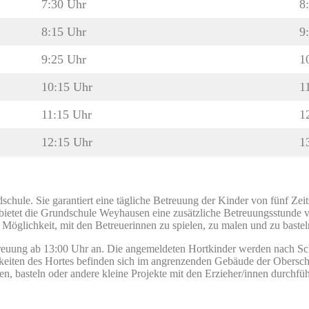
7:30 Uhr
8
8:15 Uhr
9
9:25 Uhr
1
10:15 Uhr
1
11:15 Uhr
1
12:15 Uhr
1
chule. Sie garantiert eine tägliche Betreuung der Kinder von fünf Zei
bietet die Grundschule Weyhausen eine zusätzliche Betreuungsstunde vo
e Möglichkeit, mit den Betreuerinnen zu spielen, zu malen und zu bastel
etreuung ab 13:00 Uhr an. Die angemeldeten Hortkinder werden nach Sc
hkeiten des Hortes befinden sich im angrenzenden Gebäude der Obersc
n, basteln oder andere kleine Projekte mit den Erzieher/innen durchfü