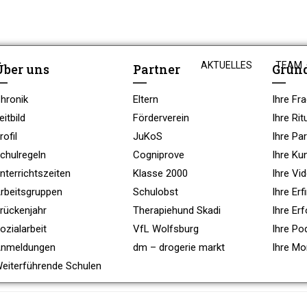
AKTUELLES
TEAM
Über uns
Partner
Grun
hronik
Eltern
Ihre Fr
eitbild
Förderverein
Ihre Rit
rofil
JuKoS
Ihre Par
chulregeln
Cogniprove
Ihre Ku
nterrichtszeiten
Klasse 2000
Ihre Vi
rbeitsgruppen
Schulobst
Ihre Er
rückenjahr
Therapiehund Skadi
Ihre Erf
ozialarbeit
VfL Wolfsburg
Ihre Po
nmeldungen
dm – drogerie markt
Ihre M
eiterführende Schulen