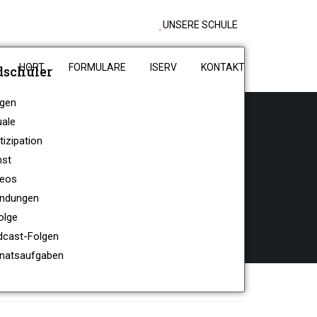
UNSERE SCHULE
HORT
FORMULARE
ISERV
KONTAKT
dschüler
agen
uale
tizipation
nst
deos
findungen
olge
dcast-Folgen
onatsaufgaben