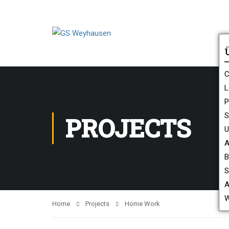
C
L
P
S
PROJECTS
U
A
B
S
A
W
Home
Projects
Home Work