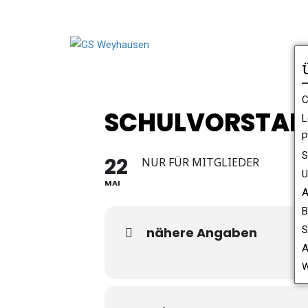
C
SCHULVORSTA
L
P
S
22
NUR FÜR MITGLIEDER
U
MAI
A
B
S
nähere Angaben
A
W