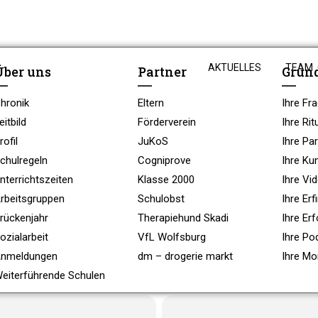
AKTUELLES
TEAM
Über uns
Partner
Grun
hronik
Eltern
Ihre Fr
ND
eitbild
Förderverein
Ihre Rit
rofil
JuKoS
Ihre Par
chulregeln
Cogniprove
Ihre Ku
nterrichtszeiten
Klasse 2000
Ihre Vi
rbeitsgruppen
Schulobst
Ihre Er
rückenjahr
Therapiehund Skadi
Ihre Erf
ozialarbeit
VfL Wolfsburg
Ihre Po
nmeldungen
dm – drogerie markt
Ihre M
eiterführende Schulen