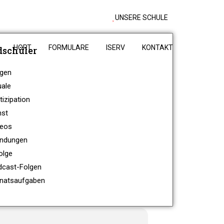
UNSERE SCHULE
HORT
FORMULARE
ISERV
KONTAKT
dschüler
agen
uale
tizipation
nst
deos
findungen
olge
dcast-Folgen
onatsaufgaben