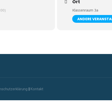
Ort
:00)
Klassenraum 3a
ANDERE VERANST
nschutzerklärung
|
Kontakt